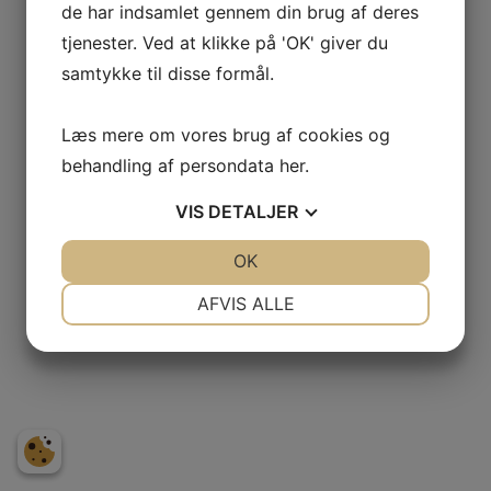
de har indsamlet gennem din brug af deres
tjenester. Ved at klikke på 'OK' giver du
samtykke til disse formål.
Se cookiepolitik
|
Databehandlingspolitik
|
Website © Uptime
Læs mere om vores brug af cookies og
behandling af persondata
her
.
VIS
DETALJER
JA
NEJ
OK
JA
NEJ
NØDVENDIGE
PRÆFERENCER
AFVIS ALLE
JA
NEJ
JA
NEJ
MARKETING
STATISTIK