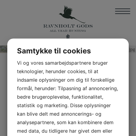
Samtykke til cookies
Vi og vores samarbejdspartnere bruger
RÅVILDT
teknologier, herunder cookies, til at
indsamle oplysninger om dig til forskellige
Råvildtsbestanden på Ravnholt Gods er heldigvis stærkt på
formål, herunder: Tilpasning af annoncering,
vej tilbage, og det ser ud til, at det er de stærkeste som har
bedre brugeroplevelse, funktionalitet,
overlevet, efter en omfattende sygdom som ramte stedet
statistik og marketing. Disse oplysninger
omkring 2004-05. Vi tror derfor, at det bliver “pænere”
kan blive delt med annoncerings- og
bukke som bliver set i fremtiden. Kontakt os hvis I vil høre
analysepartnere, som kan kombinere dem
nærmere.
med data, du tidligere har givet dem eller
Se tidspunktet for de forskellige jagttyper
her
.