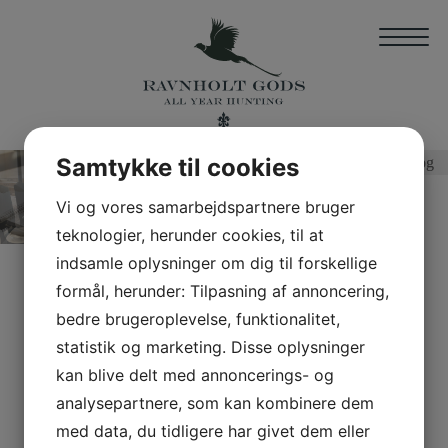
Samtykke til cookies
Vi og vores samarbejdspartnere bruger
teknologier, herunder cookies, til at
indsamle oplysninger om dig til forskellige
JAGTPAKKER
formål, herunder: Tilpasning af annoncering,
bedre brugeroplevelse, funktionalitet,
statistik og marketing. Disse oplysninger
Uden mad og drikke ...
kan blive delt med annoncerings- og
Jagtfrokost & Jagtmiddage
analysepartnere, som kan kombinere dem
Ravnholt Gods’ kok sammensætter de dejligste jagtfrokoster,
med data, du tidligere har givet dem eller
gryderetter og middage med eget vildt samt årstidernes