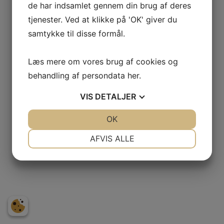
de har indsamlet gennem din brug af deres
råvarer omkring Ravnholt Gods som inspiration. Vi kommer
som oftest med forslag til menuerne, men er selvfølgelig åbne
tjenester. Ved at klikke på 'OK' giver du
for at sammensætte lige den menu som I drømmer om.
samtykke til disse formål.
Bliv inspireret af vores jagtpakker eller kontakt os med dine
ønsker for en vidunderlig dag i naturen på Ravnholt Gods.
Læs mere om vores brug af cookies og
behandling af persondata
her
.
VIS
DETALJER
Se cookiepolitik
|
Databehandlingspolitik
|
Website © Uptime
JA
NEJ
OK
JA
NEJ
NØDVENDIGE
PRÆFERENCER
AFVIS ALLE
JA
NEJ
JA
NEJ
MARKETING
STATISTIK